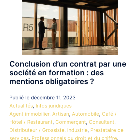
Conclusion d’un contrat par une
société en formation : des
mentions obligatoires ?
Publié le
décembre 11, 2023
Actualités
,
Infos juridiques
Agent immobilier
,
Artisan
,
Automobile
,
Café /
Hôtel / Restaurant
,
Commerçant
,
Consultant
,
Distributeur / Grossiste
,
Industrie
,
Prestataire de
services
,
Professionnels du droit et du chiffre
,