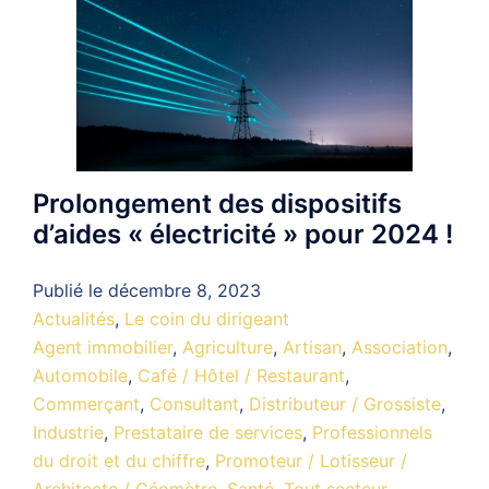
Prolongement des dispositifs
d’aides « électricité » pour 2024 !
Publié le
décembre 8, 2023
Actualités
,
Le coin du dirigeant
Agent immobilier
,
Agriculture
,
Artisan
,
Association
,
Automobile
,
Café / Hôtel / Restaurant
,
Commerçant
,
Consultant
,
Distributeur / Grossiste
,
Industrie
,
Prestataire de services
,
Professionnels
du droit et du chiffre
,
Promoteur / Lotisseur /