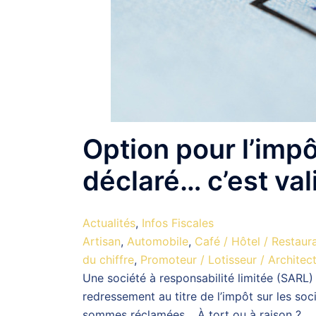
Option pour l’impôt
déclaré… c’est val
Actualités
,
Infos Fiscales
Artisan
,
Automobile
,
Café / Hôtel / Restaur
du chiffre
,
Promoteur / Lotisseur / Architec
Une société à responsabilité limitée (SARL) 
redressement au titre de l’impôt sur les soci
sommes réclamées… À tort ou à raison ?