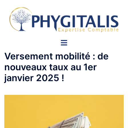
Aller
au
contenu
Ouvrir/fermer
le
Versement mobilité : de
menu
nouveaux taux au 1er
janvier 2025 !